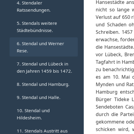
Hansestädte anst
4. Stendaler
nicht so lange 
Ratssendungen.
Verlust auf 650 
5. Stendals weitere
und Schaden ohn
Städtebündnisse.
Schreiben. 1457
erwachse, forde
6. Stendal und Werner
die Hansestädte.
Rese.
vor Lübeck, Bre
Tagfahrt in Hamb
7. Stendal und Lübeck in
zu benachrichti
den Jahren 1459 bis 1472.
es am 10. Mai d
8. Stendal und Hamburg.
Mynden und Ratm
Hamburg entsch
9. Stendal und Halle.
Bürger Tideke 
Sendeboten Cas
10. Stendal und
durch die Parte
Hildesheim.
gekommene oder 
schicken wird, 
11. Stendals Austritt aus