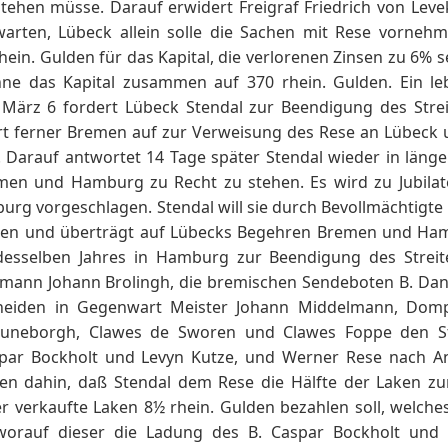
ehen müsse. Darauf erwidert Freigraf Friedrich von Levek
warten, Lübeck allein solle die Sachen mit Rese vorne
rhein. Gulden für das Kapital, die verlorenen Zinsen zu 6% s
e das Kapital zusammen auf 370 rhein. Gulden. Ein leb
 März 6 fordert Lübeck Stendal zur Beendigung des Stre
rt ferner Bremen auf zur Verweisung des Rese an Lübeck 
 Darauf antwortet 14 Tage später Stendal wieder in länger
men und Hamburg zu Recht zu stehen. Es wird zu Jubilat
urg vorgeschlagen. Stendal will sie durch Bevollmächtigte
gen und überträgt auf Lübecks Begehren Bremen und Ham
esselben Jahres in Hamburg zur Beendigung des Streit
ann Johann Brolingh, die bremischen Sendeboten B. Dan
eiden in Gegenwart Meister Johann Middelmann, Dom
Luneborgh, Clawes de Sworen und Clawes Foppe den Str
par Bockholt und Levyn Kutze, und Werner Rese nach A
ien dahin, daß Stendal dem Rese die Hälfte der Laken 
verkaufte Laken 8½ rhein. Gulden bezahlen soll, welches 
worauf dieser die Ladung des B. Caspar Bockholt und S