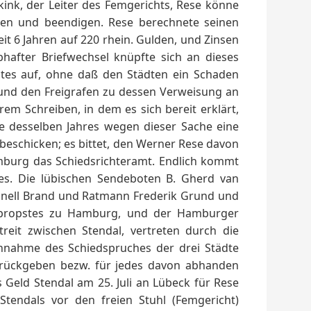
ink, der Leiter des Femgerichts, Rese könne
hmen und beendigen. Rese berechnete seinen
eit 6 Jahren auf 220 rhein. Gulden, und Zinsen
hafter Briefwechsel knüpfte sich an dieses
ites auf, ohne daß den Städten ein Schaden
und den Freigrafen zu dessen Verweisung an
em Schreiben, in dem es sich bereit erklärt,
e desselben Jahres wegen dieser Sache eine
 beschicken; es bittet, den Werner Rese davon
burg das Schiedsrichteramt. Endlich kommt
es. Die lübischen Sendeboten B. Gherd van
nell Brand und Ratmann Frederik Grund und
propstes zu Hamburg, und der Hamburger
eit zwischen Stendal, vertreten durch die
nnahme des Schiedspruches der drei Städte
zurückgeben bezw. für jedes davon abhanden
Geld Stendal am 25. Juli an Lübeck für Rese
tendals vor den freien Stuhl (Femgericht)