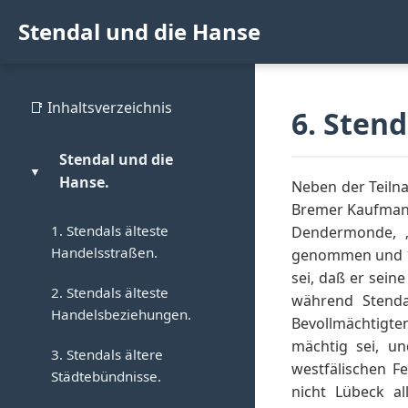
Stendal und die Hanse
📑 Inhaltsverzeichnis
6. Sten
Stendal und die
▼
Hanse.
Neben der Teiln
Bremer Kaufmann 
1. Stendals älteste
Dendermonde, „
Handelsstraßen.
genommen und 14
sei, daß er sein
2. Stendals älteste
während Stenda
Handelsbeziehungen.
Bevollmächtigte
mächtig sei, u
3. Stendals ältere
westfälischen F
Städtebündnisse.
nicht Lübeck a