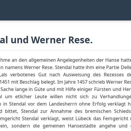
dal und Werner Rese.
ahme an den allgemeinen Angelegenheiten der Hanse hatte 
namens Werner Rese. Stendal hatte ihm eine Partie Deller
als verbotenes Gut nach Ausweisung des Rezesses d
51 mit Beschlag belegt. Im Jahre 1457 schrieb Werner Re
e Sache lange in Güte und mit Hilfe einiger Fürsten und He
l um etlicher Leute willen nicht sich zu Verhandlung
n in Stendal vor dem Landesherrn ohne Erfolg verklagt h
nd bittet, Stendal zur Annahme des bremischen Schie
emgericht Stendal verklagt, weist Lübeck das Femgerich
llein, sondern die gemeinen Hansestädte angehe und