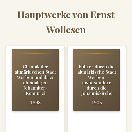
Hauptwerke von Ernst
Wollesen
Chronik der
Führer durch die
altmärkischen Stadt
altmärkische Stadt
Werben und ihrer
Werben,
ehemaligen
insbesondere
Johanniter-
durch die
Komturei
Johanniskirche
1898
1905