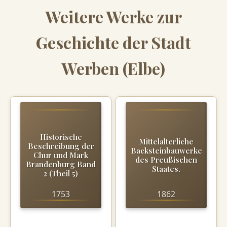
Weitere Werke zur
Geschichte der Stadt
Werben (Elbe)
Historische
Mittelalterliche
Beschreibung der
Backsteinbauwerke
Chur und Mark
des Preußischen
Brandenburg Band
Staates.
2 (Theil 5)
1753
1862