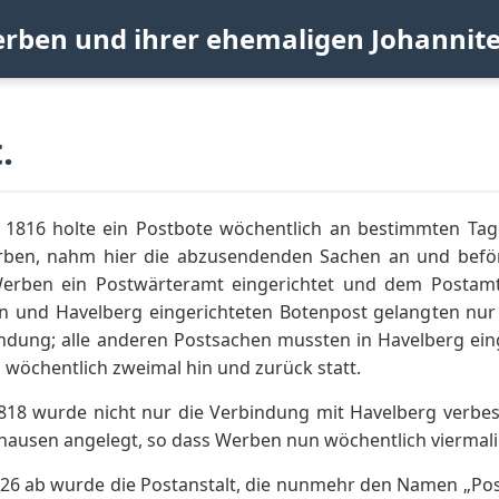
erben und ihrer ehemaligen Johannit
.
 1816 holte ein Postbote wöchentlich an bestimmten Tage
rben, nahm hier die abzusendenden Sachen an und beför
erben ein Postwärteramt eingerichtet und dem Postamt
 und Havelberg eingerichteten Botenpost gelangten nur B
ndung; alle anderen Postsachen mussten in Havelberg eing
wöchentlich zweimal hin und zurück statt.
 1818 wurde nicht nur die Verbindung mit Havelberg verbe
ausen angelegt, so dass Werben nun wöchentlich viermalig
26 ab wurde die Postanstalt, die nunmehr den Namen „Post