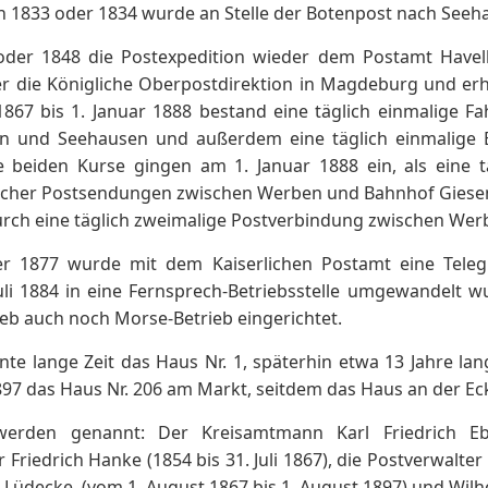
on 1833 oder 1834 wurde an Stelle der Botenpost nach Seeha
der 1848 die Postexpedition wieder dem Postamt Havel
er die Königliche Oberpostdirektion in Magdeburg und erh
 1867 bis 1. Januar 1888 bestand eine täglich einmalige
n und Seehausen und außerdem eine täglich einmalige
e beiden Kurse gingen am 1. Januar 1888 ein, als eine t
cher Postsendungen zwischen Werben und Bahnhof Giesensl
durch eine täglich zweimalige Postverbindung zwischen We
 1877 wurde mit dem Kaiserlichen Postamt eine Telegra
uli 1884 in eine Fernsprech-Betriebsstelle umgewandelt
eb auch noch Morse-Betrieb eingerichtet.
nte lange Zeit das Haus Nr. 1, späterhin etwa 13 Jahre la
97 das Haus Nr. 206 am Markt, seitdem das Haus an der Eck
werden genannt: Der Kreisamtmann Karl Friedrich Eb
Friedrich Hanke (1854 bis 31. Juli 1867), die Postverwalter
. Lüdecke, (vom 1. August 1867 bis 1. August 1897) und Wilh