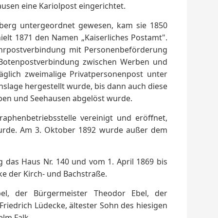
usen eine Kariolpost eingerichtet.
berg untergeordnet gewesen, kam sie 1850
ielt 1871 den Namen „Kaiserliches Postamt".
 Fahrpostverbindung mit Personenbeförderung
 Botenpostverbindung zwischen Werben und
äglich zweimalige Privatpersonenpost unter
age hergestellt wurde, bis dann auch diese
rben und Seehausen abgelöst wurde.
phenbetriebsstelle vereinigt und eröffnet,
 wurde. Am 3. Oktober 1892 wurde außer dem
ng das Haus Nr. 140 und vom 1. April 1869 bis
e der Kirch- und Bachstraße.
el, der Bürgermeister Theodor Ebel, der
 Friedrich Lüdecke, ältester Sohn des hiesigen
elm Falk.