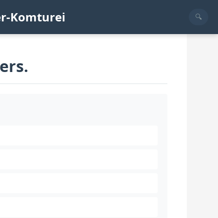
er-Komturei
ers.