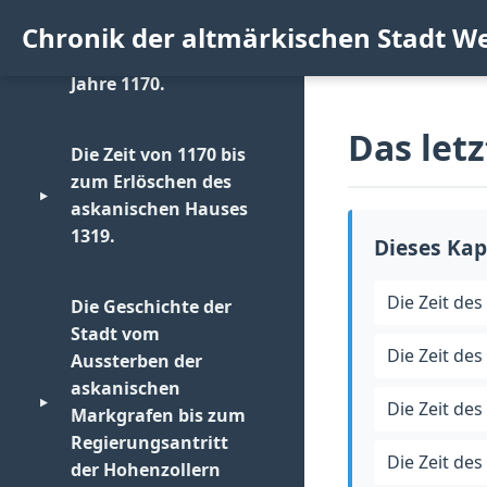
Chronik der altmärkischen Stadt W
Die Zeit bis zum
▼
Jahre 1170.
Das letz
Die Burg Werben.
Die Zeit von 1170 bis
zum Erlöschen des
Die Entstehung der Stadt
▼
askanischen Hauses
und der Komturei Werben.
1319.
Dieses Kap
Das Bild der Stadt in dieser
Zeit.
Grunderwerbungen der
Die Zeit des
Die Geschichte der
Stadt.
Stadt vom
Die Zeit des 
Aussterben der
Die ältesten Bewohner der
askanischen
Stadt.
▼
Die Zeit des
Markgrafen bis zum
Das bürgerliche Leben.
Regierungsantritt
Die Zeit des
der Hohenzollern