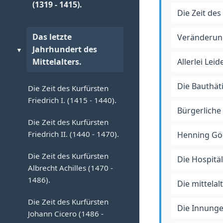
Das Stadtgericht.
(1319 - 1415).
Die Zeit des
Das Bot- und Lodding.
Die politische
Das letzte
Veränderung
Zugehörigkeit der Stadt.
Die politische
Jahrhundert des
▼
Zugehörigkeit der Stadt in
Mittelalters.
Allerlei Leid
Die Zeit der Schutz- und
diesem Zeitraum.
Trutzbündnisse.
Die Bauthäti
Die Zeit des Kurfürsten
Das kirchliche Leben.
Die Verwaltung der Stadt.
Friedrich I. (1415 - 1440).
Bürgerliche 
a) Die Komturei Werben.
Das Ratssiegel.
Die Zeit des Kurfürsten
Friedrich II. (1440 - 1470).
b) Das Heilige-Geist-
Henning Gö
Abgaben und Lasten.
Hospital nebst seiner
Die Zeit des Kurfürsten
Kapelle.
Die Hospitäl
Die Stadtkasse.
Albrecht Achilles (1470 -
c) Die kirchliche
1486).
Die mittelal
Städtische
Zugehörigkeit.
Grunderwerbungen.
Die Zeit des Kurfürsten
Die Innunge
Johann Cicero (1486 -
Die Münzgerechtsame.