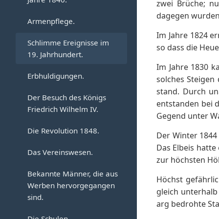
Henning Göde, der
zwei Brüche; nu
Rückblick auf diesen
c) Schützengilde.
a) Militärische
berühmteste Werbener.
Ein Stipendium für
dagegen wurden z
Abschnitt der
Armenpflege.
Einquartierungen.
Studierende.
d) Militärisches.
Kirchengeschichte.
Die Hospitäler.
Im Jahre 1824 er
Schlimme Ereignisse im
b) Militärische
so dass die Heu
Städtisches Leben.
e) Ärzte und Apotheker.
Exekutionen.
19. Jahrhundert.
a) Das Hospital zum
Im Jahre 1830 k
„heiligen Geiste“.
f) Allerlei Unglück aus
Der Rat der Stadt.
c) Anderes Unglück in der
Erbhuldigungen.
solches Steigen
dem 18. Jahrhundert.
Zeit nach dem Kriege.
b) Das Hospital St.
Andere städtische
stand. Durch un
Der Besuch des Königs
Gertrud.
Werben als Garnison.
Beamte.
d) Der Rat der Stadt.
entstanden bei 
Friedrich Wilhelm IV.
Gegend unter Was
c) Das Hospital St. Georg.
Kurfürstliche Erlasse.
Die Komturei.
Die Kirche.
Die Revolution 1848.
Der Winter 1844
Die mittelalterlichen
a) Inspektoren.
Steuern.
Das Elbeis hatte
Das Vereinswesen.
geistlichen
zur höchsten Höh
b) Diakonen.
Bruderschaften.
Das städtische
Bekannte Männer, die aus
Rechnungswesen.
Höchst gefährli
c) Kirchliche Stiftungen.
Werben hervorgegangen
a) Die Bruderschaft des
gleich unterhal
sind.
„heiligen Kreuzes“.
Die Rechtspflege.
arg bedrohte Sta
d) Kirchliche Ländereien.
Die Schulen.
b) Die Fronleichnamsgilde