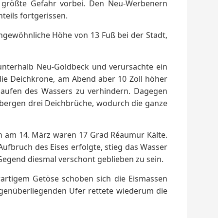
e größte Gefahr vorbei. Den Neu-Werbenern
eils fortgerissen.
 ungewöhnliche Höhe von 13 Fuß bei der Stadt,
 unterhalb Neu-Goldbeck und verursachte ein
ie Deichkrone, am Abend aber 10 Zoll höher
rlaufen des Wassers zu verhindern. Dagegen
bergen drei Deichbrüche, wodurch die ganze
h am 14. März waren 17 Grad Réaumur Kälte.
Aufbruch des Eises erfolgte, stieg das Wasser
Gegend diesmal verschont geblieben zu sein.
rartigem Getöse schoben sich die Eismassen
genüberliegenden Ufer rettete wiederum die