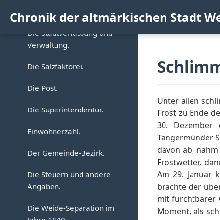
Die Kirche.
Die weitere Entwicklung
Eintreffen Gustav Adolfs.
diesem Zeitraum.
Die Befreiungskriege.
Veränderungen in
Chronik der altmärkischen Stadt W
der evangelischen
a) Die Kirchenkasse.
bürgerlichem Besitz. (1415
b) Gustav Adolf in und bei
Gemeinde.
Von dem Besitz der
Die Stadtverfassung und
- 1535).
Werben.
Komturei.
b) Kirchliche Bauten.
Verwaltung.
Die Geistlichen in dieser
c) Die berühmte Werbener
Allerlei Leiden aus dieser
Von den Ablässen.
Zeit bis zum
Schlimm
c) Die Geistlichen.
Die Salzfaktorei.
Schanze.
Zeit.
dreißigjährigen Kriege.
Von Streitigkeiten
Der Rat der Stadt.
Die Post.
d) Die Stadt von dem
Die Bauthätigkeit in dieser
zwischen der Komturei und
Die Kirchenkasse.
Unter allen sch
Abzug Gustav Adolfs bis
Zeit.
der Bürgerschaft.
Verordnungen des Rates.
Die Superintendentur.
zum Ende des Krieges.
Frost zu Ende de
Die Pfarrkirche.
a) Die Kirche.
30. Dezember e
Von den sogenannten
Das Lagerbuch vom Jahre
Einwohnerzahl.
e) Die Folgen des Krieges.
Die Schule.
Tangermünder Sch
Pitantien.
1743.
b) Die Kapelle des
davon ab, nahm d
Der Gemeinde-Bezirk.
Die weiteren Schicksale
heiligen Geistes.
Die Schul- und
Die Komture in dieser Zeit.
Frostwetter, da
Bürgerliches Leben.
der Stadt, der Kirche und
Kirchenbeamten.
Am 29. Januar k
Die Steuern und andere
der Komturei bis zum Ende
c) Das Elbthor.
Geistliche aus dieser Zeit.
a) Vom Bürgerrecht.
Angaben.
brachte der über
des 17. Jahrhunderts.
Kirchliche Stiftungen.
mit furchtbarer
Bürgerliche Familien.
Die Ordenskirche.
b) Ackergilde.
Die Weide-Separation im
Moment, als sch
Die Stadt.
Studierende aus Werben.
Jahre 1840.