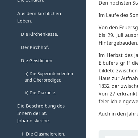
Der Hexenprozess im
Den höchsten Sta
Die Rektoren und
oder die Gilde Corporis
Jahre 1591.
Konrektoren.
Aus dem kirchlichen
Christi.
Im Laufe des Som
Leben.
Das Luxusgesetz vom
Die Komturei.
c) Die Gilde St. Nikolai.
Von den Feuersge
Jahre 1612.
Die Kirchenkasse.
bis 29. Juli aus
Der Kreuzhof zu
d) Die Elenden-Gilde.
Hintergebäuden.
Verlöbnisse und
Magdeburg.
Der Kirchhof.
Hochzeiten.
Die Innungen.
Im Herbst des J
Die Geistlichen.
Elbufers griff 
Kindtaufe und Kirchgang.
Erneuerter Gildebrief der
bildete zwische
a) Die Superintendenten
Schuhmacher-Gilde aus
Todesfälle und
Haus zur Aufnah
und Oberprediger.
dem Jahre 1477.
Beerdigungen.
1832 der zwische
b) Die Diakonie.
Von 27 erkrankte
Die Schöppen.
Die Gilden.
feierlich eingew
Die Beschreibung des
Heilkunde.
Militärisches.
Innern der St.
Auch in den Jahr
Johanniskirche.
Das kirchliche Leben.
a. Aushebungen.
1. Die Glasmalereien.
Die Bruderschaft St.
b. Musterungen.