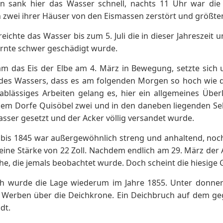
n sank hier das Wasser schnell, nachts 11 Uhr war di
wei ihrer Häuser von den Eismassen zerstört und größtent
reichte das Wasser bis zum 5. Juli die in dieser Jahreszeit
ernte schwer geschädigt wurde.
am das Eis der Elbe am 4. März in Bewegung, setzte sich
 des Wassers, dass es am folgenden Morgen so hoch wie d
ablässiges Arbeiten gelang es, hier ein allgemeines Übe
dem Dorfe Quisöbel zwei und in den daneben liegenden Se
ser gesetzt und der Acker völlig versandet wurde.
 bis 1845 war außergewöhnlich streng und anhaltend, noc
 eine Stärke von 22 Zoll. Nachdem endlich am 29. März der 
e, die jemals beobachtet wurde. Doch scheint die hiesige 
ch wurde die Lage wiederum im Jahre 1855. Unter donne
b Werben über die Deichkrone. Ein Deichbruch auf dem ge
dt.