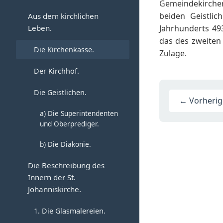
Die Rektoren und
Gemeindekirchen
oder die Gilde Corporis
Jahre 1591.
Konrektoren.
beiden Geistli
Aus dem kirchlichen
Christi.
Leben.
Jahrhunderts 493
Das Luxusgesetz vom
Die Komturei.
c) Die Gilde St. Nikolai.
das des zweiten 
Jahre 1612.
Die Kirchenkasse.
Zulage.
Der Kreuzhof zu
d) Die Elenden-Gilde.
Verlöbnisse und
Magdeburg.
Der Kirchhof.
Hochzeiten.
Die Innungen.
Die Geistlichen.
Kindtaufe und Kirchgang.
← Vorherige
Erneuerter Gildebrief der
a) Die Superintendenten
Schuhmacher-Gilde aus
Todesfälle und
und Oberprediger.
dem Jahre 1477.
Beerdigungen.
b) Die Diakonie.
Die Schöppen.
Die Gilden.
Die Beschreibung des
Heilkunde.
Militärisches.
Innern der St.
Johanniskirche.
Das kirchliche Leben.
a. Aushebungen.
1. Die Glasmalereien.
Die Bruderschaft St.
b. Musterungen.