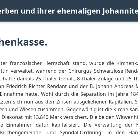
erben und ihrer ehemaligen Johannit
chenkasse.
nter französischer Herrschaft stand, wurde die Kirch
ttin verwaltet, während der Chirurgus Schwarzlose Ren
t hatte damals 25 Thaler Gehalt, 8 Thaler Zulage und 25 
nn Friedrich Richter Rendant und der B. Johann Andreas 
e Einnahme hatte. Wohl durch die Separation im Jahre 18
etzten sich nun aus den Zinsen ausgeliehener Kapitalien, 
ern und Wiesen zusammen. Gegenwärtig ist die Kirche sam
 Diakonat mit 13.840 Mark versichert. Die beiden Witwenh
e Einnahmen dafür kapitalisiert. Die Verwaltung der K
n Kirchengemeinde- und Synodal-Ordnung" in den Hä