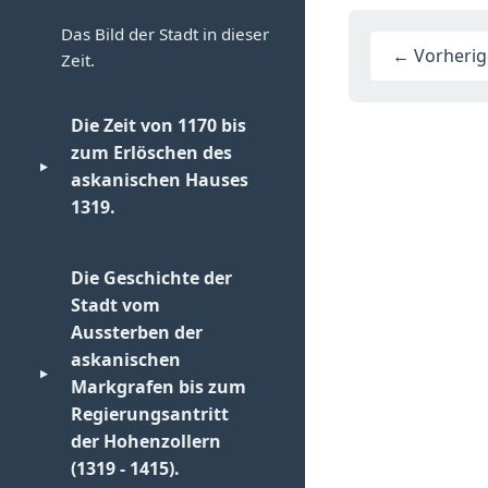
Das Bild der Stadt in dieser
← Vorherige
Zeit.
Die Zeit von 1170 bis
zum Erlöschen des
▼
askanischen Hauses
1319.
Grunderwerbungen der
Die Geschichte der
Stadt.
Stadt vom
Aussterben der
Die ältesten Bewohner der
askanischen
Stadt.
▼
Markgrafen bis zum
Das bürgerliche Leben.
Regierungsantritt
der Hohenzollern
Das Stadtgericht.
(1319 - 1415).